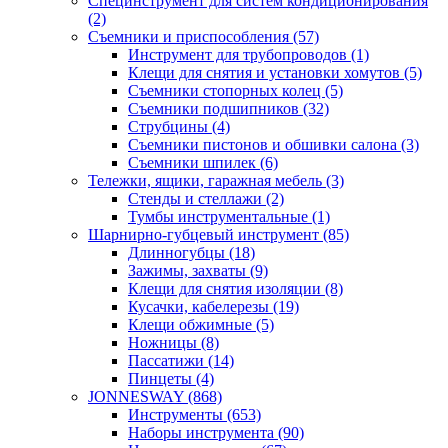
Специнструмент для систем кондиционирования
(2)
Съемники и приспособления (57)
Инструмент для трубопроводов (1)
Клещи для снятия и установки хомутов (5)
Съемники стопорных колец (5)
Съемники подшипников (32)
Струбцины (4)
Съемники пистонов и обшивки салона (3)
Съемники шпилек (6)
Тележки, ящики, гаражная мебель (3)
Cтенды и стеллажи (2)
Тумбы инструментальные (1)
Шарнирно-губцевый инструмент (85)
Длинногубцы (18)
Зажимы, захваты (9)
Клещи для снятия изоляции (8)
Кусачки, кабелерезы (19)
Клещи обжимные (5)
Ножницы (8)
Пассатижи (14)
Пинцеты (4)
JONNESWAY (868)
Инструменты (653)
Наборы инструмента (90)