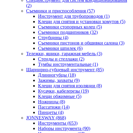
Специнструмент для систем кондиционирования
(2)
Съемники и приспособления (57)
Инструмент для трубопроводов (1)
Клещи для снятия и установки хомутов (5)
Съемники стопорных колец (5)
Съемники подшипников (32)
Струбцины (4)
Съемники пистонов и обшивки салона (3)
Съемники шпилек (6)
Тележки, ящики, гаражная мебель (3)
Cтенды и стеллажи (2)
Тумбы инструментальные (1)
Шарнирно-губцевый инструмент (85)
Длинногубцы (18)
Зажимы, захваты (9)
Клещи для снятия изоляции (8)
Кусачки, кабелерезы (19)
Клещи обжимные (5)
Ножницы (8)
Пассатижи (14)
Пинцеты (4)
JONNESWAY (868)
Инструменты (653)
Наборы инструмента (90)