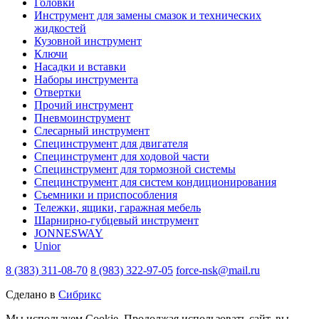
Головки
Инструмент для замены смазок и технических
жидкостей
Кузовной инструмент
Ключи
Насадки и вставки
Наборы инструмента
Отвертки
Прочий инструмент
Пневмоинструмент
Слесарный инструмент
Специнструмент для двигателя
Специнструмент для ходовой части
Специнструмент для тормозной системы
Специнструмент для систем кондиционирования
Съемники и приспособления
Тележки, ящики, гаражная мебель
Шарнирно-губцевый инструмент
JONNESWAY
Unior
8 (383) 311-08-70
8 (983) 322-97-05
force-nsk@mail.ru
Сделано в
Сибрикс
Мы используем Cookie. Продолжая использовать сайт, вы