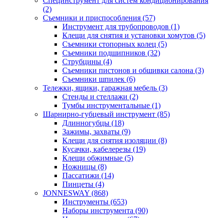
Специнструмент для систем кондиционирования
(2)
Съемники и приспособления (57)
Инструмент для трубопроводов (1)
Клещи для снятия и установки хомутов (5)
Съемники стопорных колец (5)
Съемники подшипников (32)
Струбцины (4)
Съемники пистонов и обшивки салона (3)
Съемники шпилек (6)
Тележки, ящики, гаражная мебель (3)
Cтенды и стеллажи (2)
Тумбы инструментальные (1)
Шарнирно-губцевый инструмент (85)
Длинногубцы (18)
Зажимы, захваты (9)
Клещи для снятия изоляции (8)
Кусачки, кабелерезы (19)
Клещи обжимные (5)
Ножницы (8)
Пассатижи (14)
Пинцеты (4)
JONNESWAY (868)
Инструменты (653)
Наборы инструмента (90)