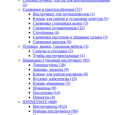
Специнструмент для систем кондиционирования
(2)
Съемники и приспособления (57)
Инструмент для трубопроводов (1)
Клещи для снятия и установки хомутов (5)
Съемники стопорных колец (5)
Съемники подшипников (32)
Струбцины (4)
Съемники пистонов и обшивки салона (3)
Съемники шпилек (6)
Тележки, ящики, гаражная мебель (3)
Cтенды и стеллажи (2)
Тумбы инструментальные (1)
Шарнирно-губцевый инструмент (85)
Длинногубцы (18)
Зажимы, захваты (9)
Клещи для снятия изоляции (8)
Кусачки, кабелерезы (19)
Клещи обжимные (5)
Ножницы (8)
Пассатижи (14)
Пинцеты (4)
JONNESWAY (868)
Инструменты (653)
Наборы инструмента (90)