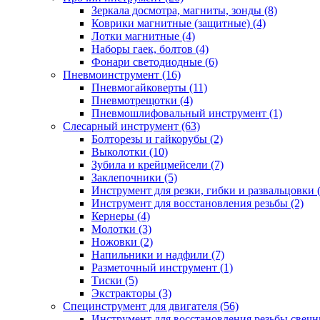
Зеркала досмотра, магниты, зонды (8)
Коврики магнитные (защитные) (4)
Лотки магнитные (4)
Наборы гаек, болтов (4)
Фонари светодиодные (6)
Пневмоинструмент (16)
Пневмогайковерты (11)
Пневмотрещотки (4)
Пневмошлифовальный инструмент (1)
Слесарный инструмент (63)
Болторезы и гайкорубы (2)
Выколотки (10)
Зубила и крейцмейсели (7)
Заклепочники (5)
Инструмент для резки, гибки и развальцовки 
Инструмент для восстановления резьбы (2)
Кернеры (4)
Молотки (3)
Ножовки (2)
Напильники и надфили (7)
Разметочный инструмент (1)
Тиски (5)
Экстракторы (3)
Специнструмент для двигателя (56)
Инструмент для восстановления резьбы свечн