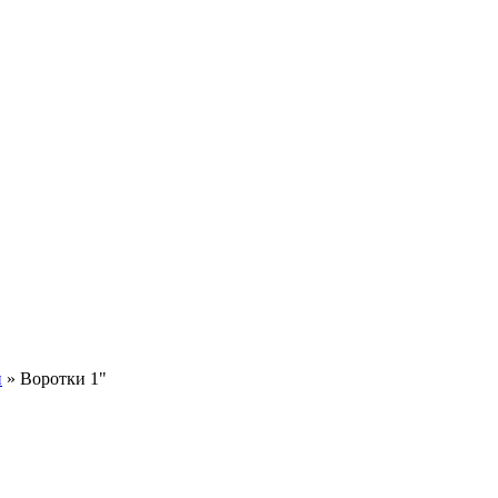
и
»
Воротки 1"