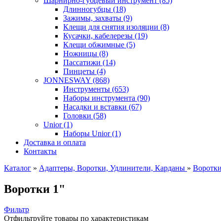
Шарнирно-губцевый инструмент (85)
Длинногубцы (18)
Зажимы, захваты (9)
Клещи для снятия изоляции (8)
Кусачки, кабелерезы (19)
Клещи обжимные (5)
Ножницы (8)
Пассатижи (14)
Пинцеты (4)
JONNESWAY (868)
Инструменты (653)
Наборы инструмента (90)
Насадки и вставки (67)
Головки (58)
Unior (1)
Наборы Unior (1)
Доставка и оплата
Контакты
Каталог
»
Адаптеры, Воротки, Удлинители, Карданы
»
Воротк
Воротки 1"
Фильтр
Отфильтруйте товары по характеристикам