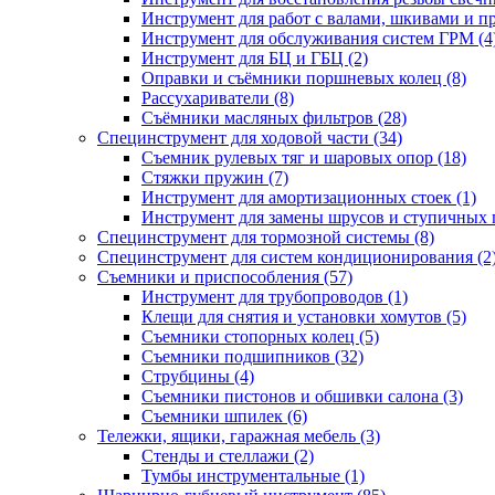
Инструмент для работ с валами, шкивами и п
Инструмент для обслуживания систем ГРМ (4
Инструмент для БЦ и ГБЦ (2)
Оправки и съёмники поршневых колец (8)
Рассухариватели (8)
Съёмники масляных фильтров (28)
Специнструмент для ходовой части (34)
Съемник рулевых тяг и шаровых опор (18)
Стяжки пружин (7)
Инструмент для амортизационных стоек (1)
Инструмент для замены шрусов и ступичных 
Специнструмент для тормозной системы (8)
Специнструмент для систем кондиционирования (2
Съемники и приспособления (57)
Инструмент для трубопроводов (1)
Клещи для снятия и установки хомутов (5)
Съемники стопорных колец (5)
Съемники подшипников (32)
Струбцины (4)
Съемники пистонов и обшивки салона (3)
Съемники шпилек (6)
Тележки, ящики, гаражная мебель (3)
Cтенды и стеллажи (2)
Тумбы инструментальные (1)