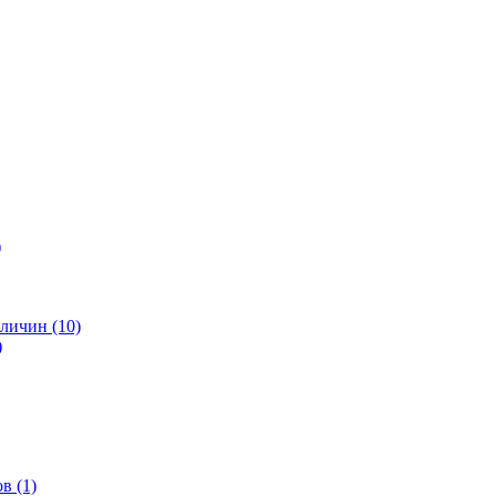
)
личин (10)
)
в (1)