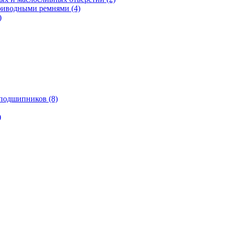
риводными ремнями (4)
)
подшипников (8)
)