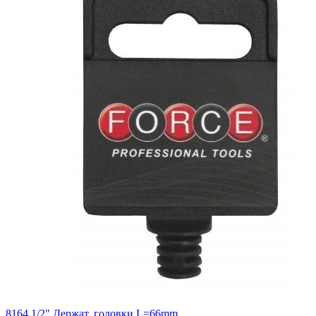
8164 1/2" Держат. головки L=66mm