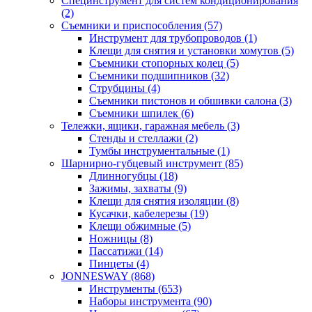
Специнструмент для систем кондиционирования
(2)
Съемники и приспособления (57)
Инструмент для трубопроводов (1)
Клещи для снятия и установки хомутов (5)
Съемники стопорных колец (5)
Съемники подшипников (32)
Струбцины (4)
Съемники пистонов и обшивки салона (3)
Съемники шпилек (6)
Тележки, ящики, гаражная мебель (3)
Cтенды и стеллажи (2)
Тумбы инструментальные (1)
Шарнирно-губцевый инструмент (85)
Длинногубцы (18)
Зажимы, захваты (9)
Клещи для снятия изоляции (8)
Кусачки, кабелерезы (19)
Клещи обжимные (5)
Ножницы (8)
Пассатижи (14)
Пинцеты (4)
JONNESWAY (868)
Инструменты (653)
Наборы инструмента (90)