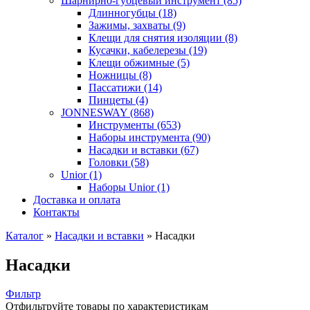
Шарнирно-губцевый инструмент (85)
Длинногубцы (18)
Зажимы, захваты (9)
Клещи для снятия изоляции (8)
Кусачки, кабелерезы (19)
Клещи обжимные (5)
Ножницы (8)
Пассатижи (14)
Пинцеты (4)
JONNESWAY (868)
Инструменты (653)
Наборы инструмента (90)
Насадки и вставки (67)
Головки (58)
Unior (1)
Наборы Unior (1)
Доставка и оплата
Контакты
Каталог
»
Насадки и вставки
»
Насадки
Насадки
Фильтр
Отфильтруйте товары по характеристикам