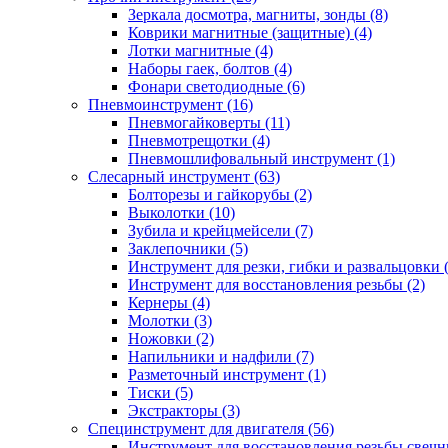
Зеркала досмотра, магниты, зонды (8)
Коврики магнитные (защитные) (4)
Лотки магнитные (4)
Наборы гаек, болтов (4)
Фонари светодиодные (6)
Пневмоинструмент (16)
Пневмогайковерты (11)
Пневмотрещотки (4)
Пневмошлифовальный инструмент (1)
Слесарный инструмент (63)
Болторезы и гайкорубы (2)
Выколотки (10)
Зубила и крейцмейсели (7)
Заклепочники (5)
Инструмент для резки, гибки и развальцовки 
Инструмент для восстановления резьбы (2)
Кернеры (4)
Молотки (3)
Ножовки (2)
Напильники и надфили (7)
Разметочный инструмент (1)
Тиски (5)
Экстракторы (3)
Специнструмент для двигателя (56)
Инструмент для восстановления резьбы свечн