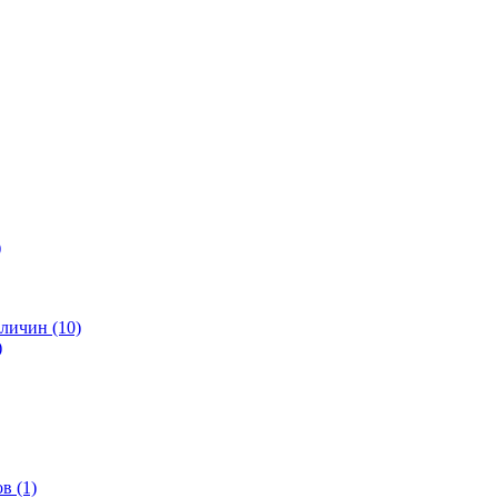
)
личин (10)
)
в (1)