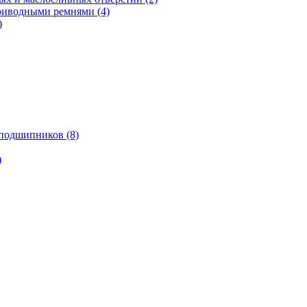
риводными ремнями (4)
)
подшипников (8)
)