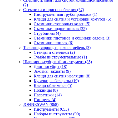
Специнструмент для систем кондиционирования
(2)
Съемники и приспособления (57)
Инструмент для трубопроводов (1)
Клещи для снятия и установки хомутов (5)
Съемники стопорных колец (5)
Съемники подшипников (32)
Струбцины (4)
Съемники пистонов и обшивки салона (3)
Съемники шпилек (6)
Тележки, ящики, гаражная мебель (3)
Cтенды и стеллажи (2)
Тумбы инструментальные (1)
Шарнирно-губцевый инструмент (85)
Длинногубцы (18)
Зажимы, захваты (9)
Клещи для снятия изоляции (8)
Кусачки, кабелерезы (19)
Клещи обжимные (5)
Ножницы (8)
Пассатижи (14)
Пинцеты (4)
JONNESWAY (868)
Инструменты (653)
Наборы инструмента (90)