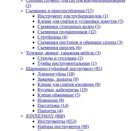
Специнструмент для систем кондиционирования
(2)
Съемники и приспособления (57)
Инструмент для трубопроводов (1)
Клещи для снятия и установки хомутов (5)
Съемники стопорных колец (5)
Съемники подшипников (32)
Струбцины (4)
Съемники пистонов и обшивки салона (3)
Съемники шпилек (6)
Тележки, ящики, гаражная мебель (3)
Cтенды и стеллажи (2)
Тумбы инструментальные (1)
Шарнирно-губцевый инструмент (85)
Длинногубцы (18)
Зажимы, захваты (9)
Клещи для снятия изоляции (8)
Кусачки, кабелерезы (19)
Клещи обжимные (5)
Ножницы (8)
Пассатижи (14)
Пинцеты (4)
JONNESWAY (868)
Инструменты (653)
Наборы инструмента (90)