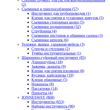
Специнструмент для систем кондиционирования
(2)
Съемники и приспособления (57)
Инструмент для трубопроводов (1)
Клещи для снятия и установки хомутов (5)
Съемники стопорных колец (5)
Съемники подшипников (32)
Струбцины (4)
Съемники пистонов и обшивки салона (3)
Съемники шпилек (6)
Тележки, ящики, гаражная мебель (3)
Cтенды и стеллажи (2)
Тумбы инструментальные (1)
Шарнирно-губцевый инструмент (85)
Длинногубцы (18)
Зажимы, захваты (9)
Клещи для снятия изоляции (8)
Кусачки, кабелерезы (19)
Клещи обжимные (5)
Ножницы (8)
Пассатижи (14)
Пинцеты (4)
JONNESWAY (868)
Инструменты (653)
Наборы инструмента (90)