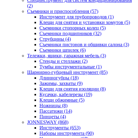
Специнструмент для систем кондиционирования
(2)
Съемники и приспособления (57)
Инструмент для трубопроводов (1)
Клещи для снятия и установки хомутов (5)
Съемники стопорных колец (5)
Съемники подшипников (32)
Струбцины (4)
Съемники пистонов и обшивки салона (3)
Съемники шпилек (6)
Тележки, ящики, гаражная мебель (3)
Cтенды и стеллажи (2)
Тумбы инструментальные (1)
Шарнирно-губцевый инструмент (85)
Длинногубцы (18)
Зажимы, захваты (9)
Клещи для снятия изоляции (8)
Кусачки, кабелерезы (19)
Клещи обжимные (5)
Ножницы (8)
Пассатижи (14)
Пинцеты (4)
JONNESWAY (868)
Инструменты (653)
Наборы инструмента (90)