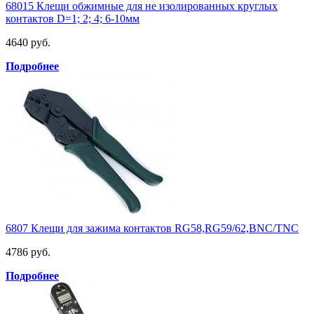
68015 Клещи обжимные для не изолированных круглых
контактов D=1; 2; 4; 6-10мм
4640 руб.
Подробнее
6807 Клещи для зажима контактов RG58,RG59/62,BNC/TNC
4786 руб.
Подробнее