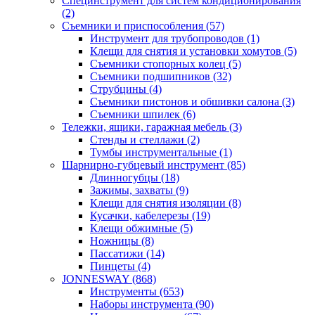
Специнструмент для систем кондиционирования
(2)
Съемники и приспособления (57)
Инструмент для трубопроводов (1)
Клещи для снятия и установки хомутов (5)
Съемники стопорных колец (5)
Съемники подшипников (32)
Струбцины (4)
Съемники пистонов и обшивки салона (3)
Съемники шпилек (6)
Тележки, ящики, гаражная мебель (3)
Cтенды и стеллажи (2)
Тумбы инструментальные (1)
Шарнирно-губцевый инструмент (85)
Длинногубцы (18)
Зажимы, захваты (9)
Клещи для снятия изоляции (8)
Кусачки, кабелерезы (19)
Клещи обжимные (5)
Ножницы (8)
Пассатижи (14)
Пинцеты (4)
JONNESWAY (868)
Инструменты (653)
Наборы инструмента (90)