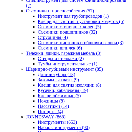
Специнструмент для систем кондиционирования
(2)
Съемники и приспособления (57)
Инструмент для трубопроводов (1)
Клещи для снятия и установки хомутов (5)
Съемники стопорных колец (5)
Съемники подшипников (32)
Струбцины (4)
Съемники пистонов и обшивки салона (3)
Съемники шпилек (6)
Тележки, ящики, гаражная мебель (3)
Cтенды и стеллажи (2)
Тумбы инструментальные (1)
Шарнирно-губцевый инструмент (85)
Длинногубцы (18)
Зажимы, захваты (9)
Клещи для снятия изоляции (8)
Кусачки, кабелерезы (19)
Клещи обжимные (5)
Ножницы (8)
Пассатижи (14)
Пинцеты (4)
JONNESWAY (868)
Инструменты (653)
Наборы инструмента (90)