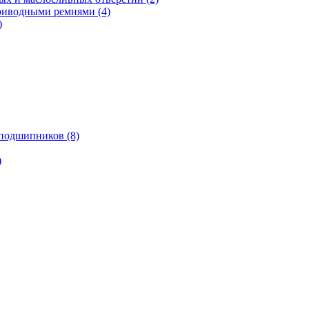
риводными ремнями (4)
)
подшипников (8)
)