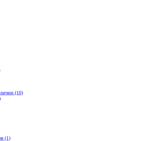
)
личин (10)
)
в (1)