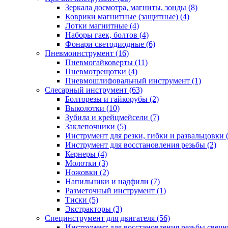
Зеркала досмотра, магниты, зонды (8)
Коврики магнитные (защитные) (4)
Лотки магнитные (4)
Наборы гаек, болтов (4)
Фонари светодиодные (6)
Пневмоинструмент (16)
Пневмогайковерты (11)
Пневмотрещотки (4)
Пневмошлифовальный инструмент (1)
Слесарный инструмент (63)
Болторезы и гайкорубы (2)
Выколотки (10)
Зубила и крейцмейсели (7)
Заклепочники (5)
Инструмент для резки, гибки и развальцовки 
Инструмент для восстановления резьбы (2)
Кернеры (4)
Молотки (3)
Ножовки (2)
Напильники и надфили (7)
Разметочный инструмент (1)
Тиски (5)
Экстракторы (3)
Специнструмент для двигателя (56)
Инструмент для восстановления резьбы свечн