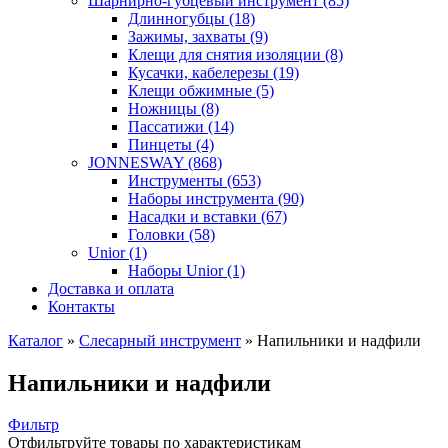
Шарнирно-губцевый инструмент (85)
Длинногубцы (18)
Зажимы, захваты (9)
Клещи для снятия изоляции (8)
Кусачки, кабелерезы (19)
Клещи обжимные (5)
Ножницы (8)
Пассатижи (14)
Пинцеты (4)
JONNESWAY (868)
Инструменты (653)
Наборы инструмента (90)
Насадки и вставки (67)
Головки (58)
Unior (1)
Наборы Unior (1)
Доставка и оплата
Контакты
Каталог
»
Слесарный инструмент
»
Напильники и надфили
Напильники и надфили
Фильтр
Отфильтруйте товары по характеристикам