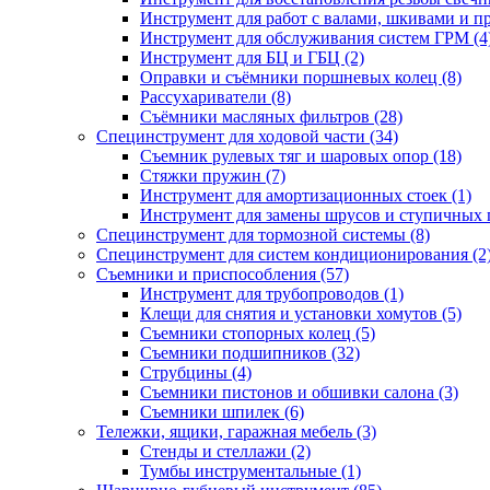
Инструмент для работ с валами, шкивами и п
Инструмент для обслуживания систем ГРМ (4
Инструмент для БЦ и ГБЦ (2)
Оправки и съёмники поршневых колец (8)
Рассухариватели (8)
Съёмники масляных фильтров (28)
Специнструмент для ходовой части (34)
Съемник рулевых тяг и шаровых опор (18)
Стяжки пружин (7)
Инструмент для амортизационных стоек (1)
Инструмент для замены шрусов и ступичных 
Специнструмент для тормозной системы (8)
Специнструмент для систем кондиционирования (2
Съемники и приспособления (57)
Инструмент для трубопроводов (1)
Клещи для снятия и установки хомутов (5)
Съемники стопорных колец (5)
Съемники подшипников (32)
Струбцины (4)
Съемники пистонов и обшивки салона (3)
Съемники шпилек (6)
Тележки, ящики, гаражная мебель (3)
Cтенды и стеллажи (2)
Тумбы инструментальные (1)