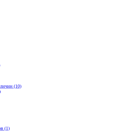
)
личин (10)
)
в (1)