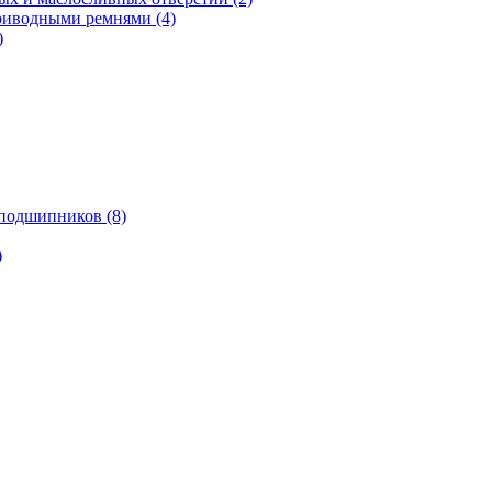
риводными ремнями (4)
)
подшипников (8)
)