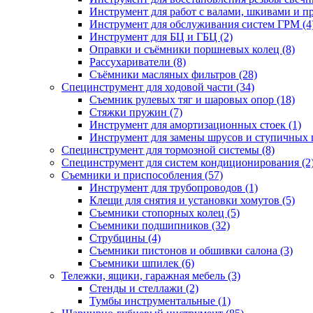
Инструмент для работ с валами, шкивами и п
Инструмент для обслуживания систем ГРМ (4
Инструмент для БЦ и ГБЦ (2)
Оправки и съёмники поршневых колец (8)
Рассухариватели (8)
Съёмники масляных фильтров (28)
Специнструмент для ходовой части (34)
Съемник рулевых тяг и шаровых опор (18)
Стяжки пружин (7)
Инструмент для амортизационных стоек (1)
Инструмент для замены шрусов и ступичных 
Специнструмент для тормозной системы (8)
Специнструмент для систем кондиционирования (2
Съемники и приспособления (57)
Инструмент для трубопроводов (1)
Клещи для снятия и установки хомутов (5)
Съемники стопорных колец (5)
Съемники подшипников (32)
Струбцины (4)
Съемники пистонов и обшивки салона (3)
Съемники шпилек (6)
Тележки, ящики, гаражная мебель (3)
Cтенды и стеллажи (2)
Тумбы инструментальные (1)