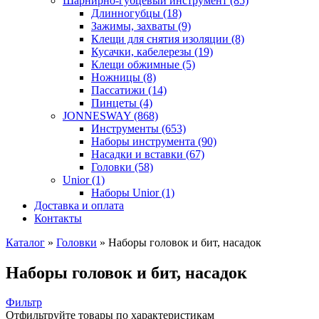
Шарнирно-губцевый инструмент (85)
Длинногубцы (18)
Зажимы, захваты (9)
Клещи для снятия изоляции (8)
Кусачки, кабелерезы (19)
Клещи обжимные (5)
Ножницы (8)
Пассатижи (14)
Пинцеты (4)
JONNESWAY (868)
Инструменты (653)
Наборы инструмента (90)
Насадки и вставки (67)
Головки (58)
Unior (1)
Наборы Unior (1)
Доставка и оплата
Контакты
Каталог
»
Головки
»
Наборы головок и бит, насадок
Наборы головок и бит, насадок
Фильтр
Отфильтруйте товары по характеристикам