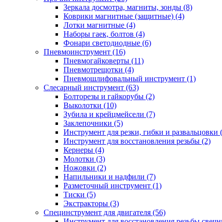
Зеркала досмотра, магниты, зонды (8)
Коврики магнитные (защитные) (4)
Лотки магнитные (4)
Наборы гаек, болтов (4)
Фонари светодиодные (6)
Пневмоинструмент (16)
Пневмогайковерты (11)
Пневмотрещотки (4)
Пневмошлифовальный инструмент (1)
Слесарный инструмент (63)
Болторезы и гайкорубы (2)
Выколотки (10)
Зубила и крейцмейсели (7)
Заклепочники (5)
Инструмент для резки, гибки и развальцовки 
Инструмент для восстановления резьбы (2)
Кернеры (4)
Молотки (3)
Ножовки (2)
Напильники и надфили (7)
Разметочный инструмент (1)
Тиски (5)
Экстракторы (3)
Специнструмент для двигателя (56)
Инструмент для восстановления резьбы свечн