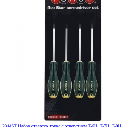
2044ST Набор отверток торкс с отверстием T-6H, T-7H, T-8H,