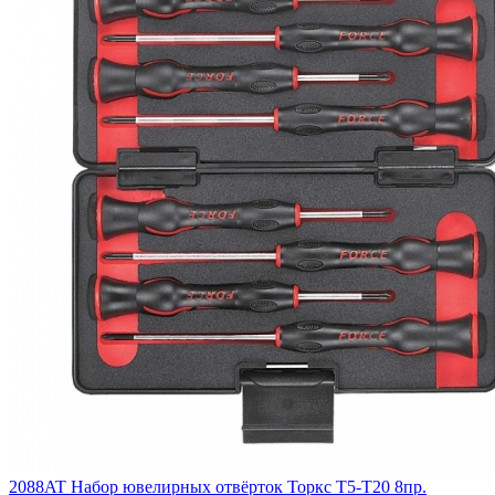
2088AT Набор ювелирных отвёрток Торкс T5-T20 8пр.