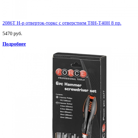
2086T Н-р отверток-торкс с отверстием Т8Н-Т40Н 8 пр.
5470 руб.
Подробнее