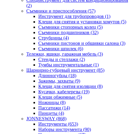
Специнструмент для систем кондиционирования
(2)
Съемники и приспособления (57)
Инструмент для трубопроводов (1)
Клещи для снятия и установки хомутов (5)
Съемники стопорных колец (5)
Съемники подшипников (32)
Струбцины (4)
Съемники пистонов и обшивки салона (3)
Съемники шпилек (6)
Тележки, ящики, гаражная мебель (3)
Cтенды и стеллажи (2)
Тумбы инструментальные (1)
Шарнирно-губцевый инструмент (85)
Длинногубцы (18)
Зажимы, захваты (9)
Клещи для снятия изоляции (8)
Кусачки, кабелерезы (19)
Клещи обжимные (5)
Ножницы (8)
Пассатижи (14)
Пинцеты (4)
JONNESWAY (868)
Инструменты (653)
Наборы инструмента (90)