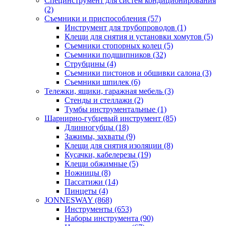
Специнструмент для систем кондиционирования
(2)
Съемники и приспособления (57)
Инструмент для трубопроводов (1)
Клещи для снятия и установки хомутов (5)
Съемники стопорных колец (5)
Съемники подшипников (32)
Струбцины (4)
Съемники пистонов и обшивки салона (3)
Съемники шпилек (6)
Тележки, ящики, гаражная мебель (3)
Cтенды и стеллажи (2)
Тумбы инструментальные (1)
Шарнирно-губцевый инструмент (85)
Длинногубцы (18)
Зажимы, захваты (9)
Клещи для снятия изоляции (8)
Кусачки, кабелерезы (19)
Клещи обжимные (5)
Ножницы (8)
Пассатижи (14)
Пинцеты (4)
JONNESWAY (868)
Инструменты (653)
Наборы инструмента (90)