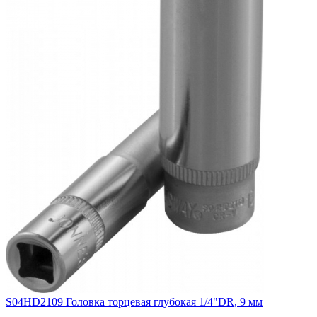
S04HD2109 Головка торцевая глубокая 1/4"DR, 9 мм