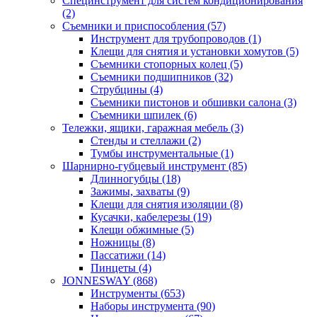
Специнструмент для систем кондиционирования
(2)
Съемники и приспособления (57)
Инструмент для трубопроводов (1)
Клещи для снятия и установки хомутов (5)
Съемники стопорных колец (5)
Съемники подшипников (32)
Струбцины (4)
Съемники пистонов и обшивки салона (3)
Съемники шпилек (6)
Тележки, ящики, гаражная мебель (3)
Cтенды и стеллажи (2)
Тумбы инструментальные (1)
Шарнирно-губцевый инструмент (85)
Длинногубцы (18)
Зажимы, захваты (9)
Клещи для снятия изоляции (8)
Кусачки, кабелерезы (19)
Клещи обжимные (5)
Ножницы (8)
Пассатижи (14)
Пинцеты (4)
JONNESWAY (868)
Инструменты (653)
Наборы инструмента (90)