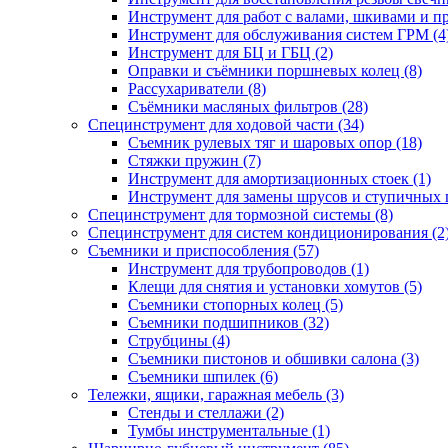
Инструмент для работ с валами, шкивами и п
Инструмент для обслуживания систем ГРМ (4
Инструмент для БЦ и ГБЦ (2)
Оправки и съёмники поршневых колец (8)
Рассухариватели (8)
Съёмники масляных фильтров (28)
Специнструмент для ходовой части (34)
Съемник рулевых тяг и шаровых опор (18)
Стяжки пружин (7)
Инструмент для амортизационных стоек (1)
Инструмент для замены шрусов и ступичных 
Специнструмент для тормозной системы (8)
Специнструмент для систем кондиционирования (2
Съемники и приспособления (57)
Инструмент для трубопроводов (1)
Клещи для снятия и установки хомутов (5)
Съемники стопорных колец (5)
Съемники подшипников (32)
Струбцины (4)
Съемники пистонов и обшивки салона (3)
Съемники шпилек (6)
Тележки, ящики, гаражная мебель (3)
Cтенды и стеллажи (2)
Тумбы инструментальные (1)