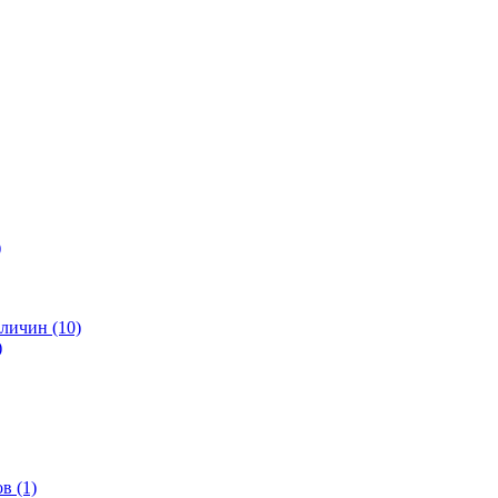
)
личин (10)
)
в (1)