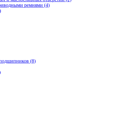
риводными ремнями (4)
)
подшипников (8)
)