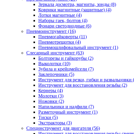
Зеркала досмотра, магниты, зонды (8)
Коврики магнитные (защитные) (4)
Лотки магнитные (4)
Наборы гаек, болтов (4)
Фонари светодиодные (6)
Пневмоинструмент (16)
Пневмогайковерты (11)
Пневмотрещотки (4)
Пневмошлифовальный инструмент (1)
Слесарный инструмент (63)
Болторезы и гайкорубы (2)
Выколотки (10)
Зубила и крейцмейсели (7)
Заклепочники (5)
Инструмент для резки, гибки и развальцовки 
Инструмент для восстановления резьбы (2)
Кернеры (4)
Молотки (3)
Ножовки (2)
Напильники и надфили (7)
Разметочный инструмент (1)
Тиски (5)
Экстракторы (3)
Специнструмент для двигателя (56)
Инструмент для восстановления резьбы свечн