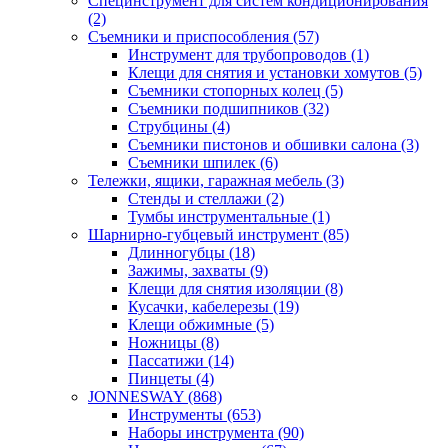
Специнструмент для систем кондиционирования
(2)
Съемники и приспособления (57)
Инструмент для трубопроводов (1)
Клещи для снятия и установки хомутов (5)
Съемники стопорных колец (5)
Съемники подшипников (32)
Струбцины (4)
Съемники пистонов и обшивки салона (3)
Съемники шпилек (6)
Тележки, ящики, гаражная мебель (3)
Cтенды и стеллажи (2)
Тумбы инструментальные (1)
Шарнирно-губцевый инструмент (85)
Длинногубцы (18)
Зажимы, захваты (9)
Клещи для снятия изоляции (8)
Кусачки, кабелерезы (19)
Клещи обжимные (5)
Ножницы (8)
Пассатижи (14)
Пинцеты (4)
JONNESWAY (868)
Инструменты (653)
Наборы инструмента (90)