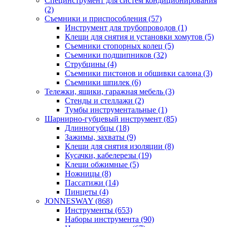
Специнструмент для систем кондиционирования
(2)
Съемники и приспособления (57)
Инструмент для трубопроводов (1)
Клещи для снятия и установки хомутов (5)
Съемники стопорных колец (5)
Съемники подшипников (32)
Струбцины (4)
Съемники пистонов и обшивки салона (3)
Съемники шпилек (6)
Тележки, ящики, гаражная мебель (3)
Cтенды и стеллажи (2)
Тумбы инструментальные (1)
Шарнирно-губцевый инструмент (85)
Длинногубцы (18)
Зажимы, захваты (9)
Клещи для снятия изоляции (8)
Кусачки, кабелерезы (19)
Клещи обжимные (5)
Ножницы (8)
Пассатижи (14)
Пинцеты (4)
JONNESWAY (868)
Инструменты (653)
Наборы инструмента (90)