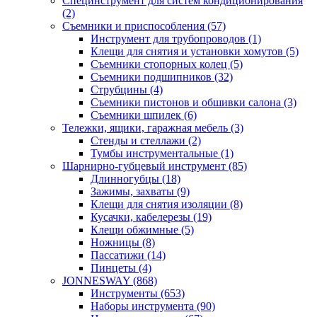
Специнструмент для систем кондиционирования
(2)
Съемники и приспособления (57)
Инструмент для трубопроводов (1)
Клещи для снятия и установки хомутов (5)
Съемники стопорных колец (5)
Съемники подшипников (32)
Струбцины (4)
Съемники пистонов и обшивки салона (3)
Съемники шпилек (6)
Тележки, ящики, гаражная мебель (3)
Cтенды и стеллажи (2)
Тумбы инструментальные (1)
Шарнирно-губцевый инструмент (85)
Длинногубцы (18)
Зажимы, захваты (9)
Клещи для снятия изоляции (8)
Кусачки, кабелерезы (19)
Клещи обжимные (5)
Ножницы (8)
Пассатижи (14)
Пинцеты (4)
JONNESWAY (868)
Инструменты (653)
Наборы инструмента (90)