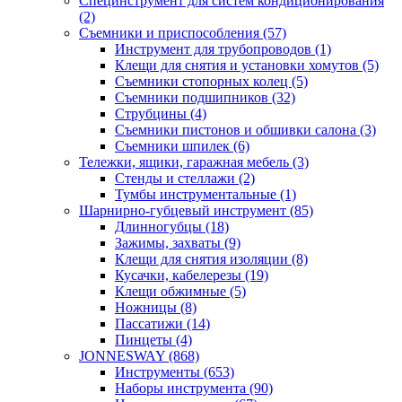
Специнструмент для систем кондиционирования
(2)
Съемники и приспособления (57)
Инструмент для трубопроводов (1)
Клещи для снятия и установки хомутов (5)
Съемники стопорных колец (5)
Съемники подшипников (32)
Струбцины (4)
Съемники пистонов и обшивки салона (3)
Съемники шпилек (6)
Тележки, ящики, гаражная мебель (3)
Cтенды и стеллажи (2)
Тумбы инструментальные (1)
Шарнирно-губцевый инструмент (85)
Длинногубцы (18)
Зажимы, захваты (9)
Клещи для снятия изоляции (8)
Кусачки, кабелерезы (19)
Клещи обжимные (5)
Ножницы (8)
Пассатижи (14)
Пинцеты (4)
JONNESWAY (868)
Инструменты (653)
Наборы инструмента (90)